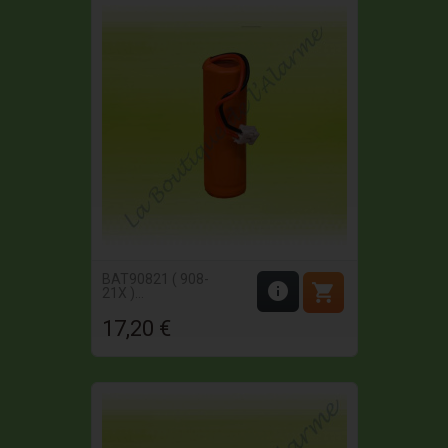
BAT90821 ( 908-


21X )...
17,20 €
Prix