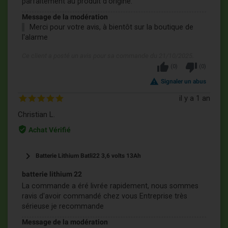
parfaitement au produit d'origine.
Message de la modération
Merci pour votre avis, à bientôt sur la boutique de
l'alarme
Ce client a posté un avis pour sa commande du 21/10/2025.
thumb_up
thumb_down
(
0
)
(
0
)
report_problem
Signaler un abus
il y a 1 an
Christian L.
verified_user
Achat Vérifié
keyboard_arrow_right
Batterie Lithium Batli22 3,6 volts 13Ah
batterie lithium 22
La commande a éré livrée rapidement, nous sommes
ravis d'avoir commandé chez vous Entreprise très
sérieuse je recommande
Message de la modération