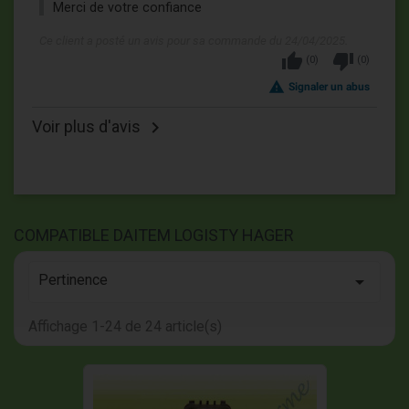
Merci de votre confiance
Ce client a posté un avis pour sa commande du 24/04/2025.
thumb_up
thumb_down
(
0
)
(
0
)
report_problem
Signaler un abus
Voir plus d'avis

COMPATIBLE DAITEM LOGISTY HAGER
Pertinence

Affichage 1-24 de 24 article(s)