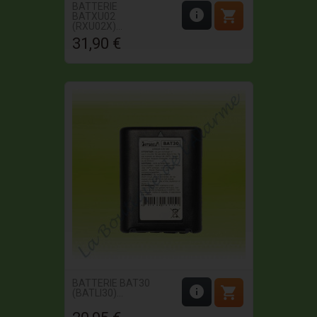
BATTERIE


BATXU02
(RXU02X)...
31,90 €
Prix
BATTERIE BAT30


(BATLI30)...
Prix