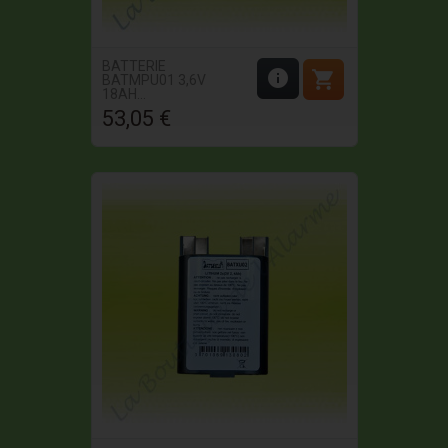
BATTERIE


BATMPU01 3,6V
18AH...
53,05 €
Prix