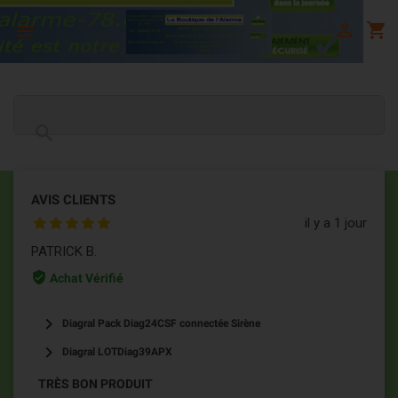

shopping_cart


AVIS CLIENTS
il y a 1 jour
PATRICK B.
verified_user
Achat Vérifié
keyboard_arrow_right
Diagral Pack Diag24CSF connectée Sirène
keyboard_arrow_right
Diagral LOTDiag39APX
TRÈS BON PRODUIT