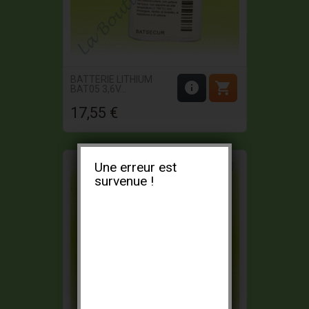
BATTERIE LITHIUM


BAT05 3,6V...
17,55 €
Prix
Une erreur est
survenue !