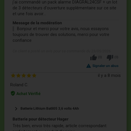
j'ai commandé un pack alarme DIAGRAL24CSF + un lot
de 3 détecteurs d'ouverture supplémentaire sur ce site
et une fois avoir...
Message de la modération
Bonjour et merci pour votre avis, nous essayons
toujours de trouver des solutions, merci pour votre
confiance
Ce client a posté un avis pour sa commande du 23/05/2026.
thumb_up
thumb_down
(
0
)
(
0
)
report_problem
Signaler un abus
il y a 8 mois
Roland C.
verified_user
Achat Vérifié
keyboard_arrow_right
Batterie Lithium Batli05 3,6 volts 4Ah
Batterie pour détecteur Hager
Très bien, envoi très rapide, article correspondant