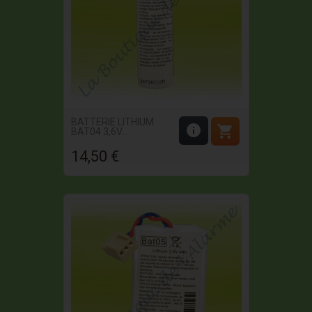
BATTERIE LITHIUM


BAT04 3,6V...
14,50 €
Prix