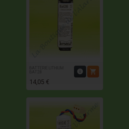
BATTERIE LITHIUM


BAT28
14,05 €
Prix