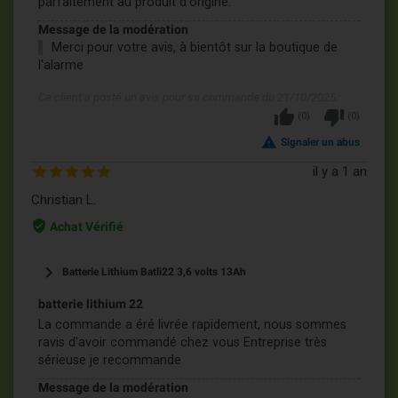
parfaitement au produit d'origine.
Message de la modération
Merci pour votre avis, à bientôt sur la boutique de
l'alarme
Ce client a posté un avis pour sa commande du 21/10/2025.
thumb_up
thumb_down
(
0
)
(
0
)
report_problem
Signaler un abus
il y a 1 an
Christian L.
verified_user
Achat Vérifié
keyboard_arrow_right
Batterie Lithium Batli22 3,6 volts 13Ah
batterie lithium 22
La commande a éré livrée rapidement, nous sommes
ravis d'avoir commandé chez vous Entreprise très
sérieuse je recommande
Message de la modération