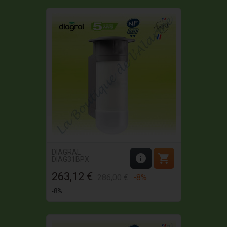
DIAGRAL


DIAG31BPX
263,12 €
Prix
Prix
286,00 €
-8%
de
-8%
base