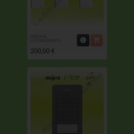
DIAGRAL


LOTDIAG39APX
200,00 €
Prix