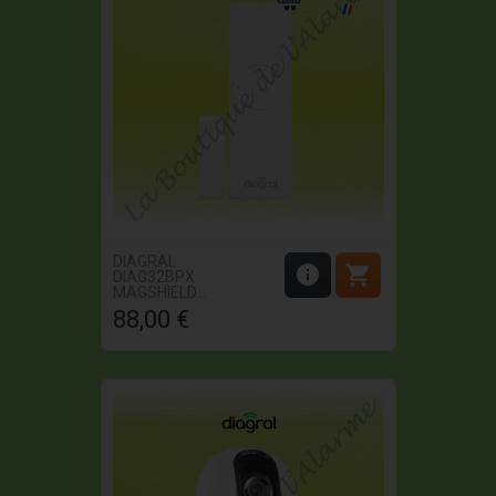
DIAGRAL


DIAG32BPX
MAGSHIELD...
88,00 €
Prix