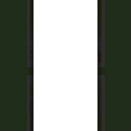
DIAGRAL


LOTDIAG20AVK