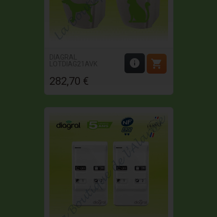
DIAGRAL


LOTDIAG21AVK
282,70 €
Prix