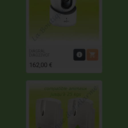
DIAGRAL


DIAG23VCF
162,00 €
Prix