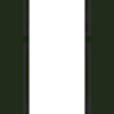
DIAGRAL PACK


DIAG22CSF GSM...