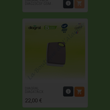
DIAGRAL PACK


DIAG23CSF GSM...
DIAGRAL


DIAG47ACX
22,00 €
Prix