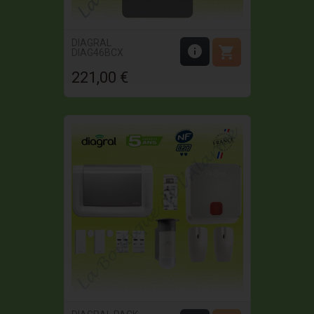
DIAGRAL


DIAG46BCX
221,00 €
Prix