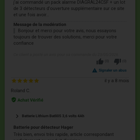
j'ai commandé un pack alarme DIAGRAL24CSF + un lot
de 3 détecteurs d'ouverture supplémentaire sur ce site
et une fois avoir...
Message de la modération
Bonjour et merci pour votre avis, nous essayons
toujours de trouver des solutions, merci pour votre
confiance
Ce client a posté un avis pour sa commande du 23/05/2026.
thumb_up
thumb_down
(
0
)
(
0
)
report_problem
Signaler un abus
il y a 8 mois
Roland C.
verified_user
Achat Vérifié
keyboard_arrow_right
Batterie Lithium Batli05 3,6 volts 4Ah
Batterie pour détecteur Hager
Très bien, envoi très rapide, article correspondant