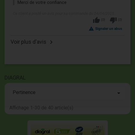
Merci de votre confiance
Ce client a posté un avis pour sa commande du 24/04/2025.
thumb_up
thumb_down
(
0
)
(
0
)
report_problem
Signaler un abus
Voir plus d'avis

DIAGRAL
Pertinence

Affichage 1-30 de 40 article(s)