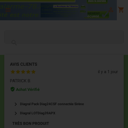

shopping_cart


AVIS CLIENTS
il y a 1 jour
PATRICK B.
verified_user
Achat Vérifié
keyboard_arrow_right
Diagral Pack Diag24CSF connectée Sirène
keyboard_arrow_right
Diagral LOTDiag39APX
TRÈS BON PRODUIT