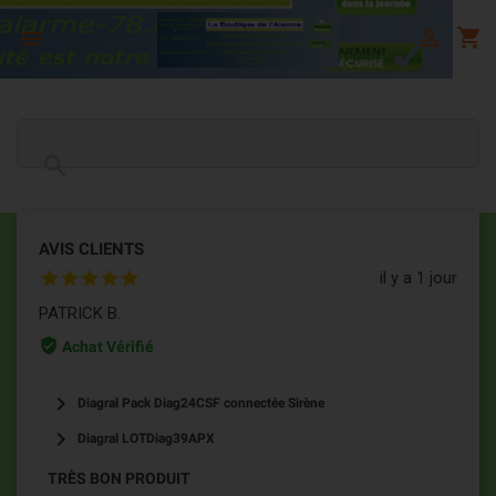

shopping_cart


AVIS CLIENTS
il y a 1 jour
PATRICK B.
verified_user
Achat Vérifié
keyboard_arrow_right
Diagral Pack Diag24CSF connectée Sirène
keyboard_arrow_right
Diagral LOTDiag39APX
TRÈS BON PRODUIT