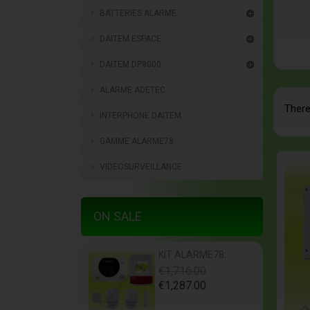
BATTERIES ALARME

DAITEM ESPACE

DAITEM DP8000

ALARME ADETEC
There
INTERPHONE DAITEM
GAMME ALARME78
VIDEOSURVEILLANCE
ON SALE
KIT ALARME78...
€1,716.00
€1,287.00